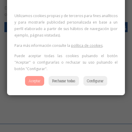
Documentación actualizada del Banco de Recursos para el
curso 2024-2025:
Utilizamos cookies propias y de terceros para fines analíticos
y para mostrarle publicidad personalizada en base a un
SOLICITUD
perfil elaborado a partir de sus hábitos de navegación (por
ejemplo, páginas visitadas).
Para más información consulte la
política de cookies
.
Puede aceptar todas las cookies pulsando el botón
"Aceptar" o configurarlas o rechazar su uso pulsando el
botón "Configurar".
Aceptar
Rechazar todas
Configurar