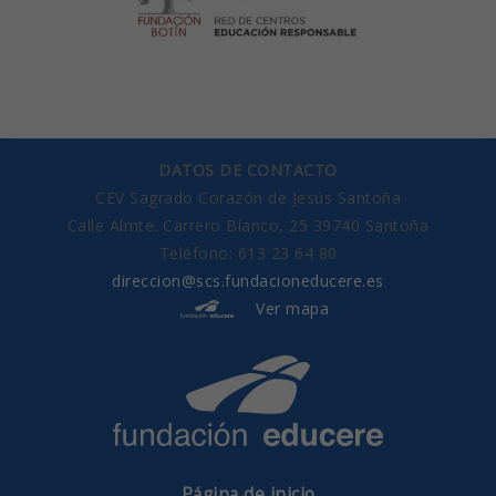
DATOS DE CONTACTO
CEV Sagrado Corazón de Jesús Santoña
Calle Almte. Carrero Blanco, 25 39740 Santoña
Teléfono: 613 23 64 80
direccion@scs.fundacioneducere.es
Ver mapa
Página de inicio